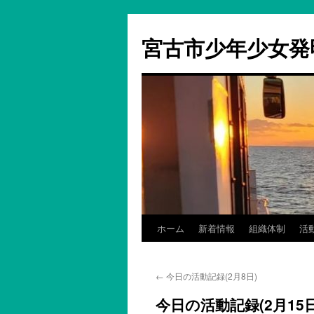
コ
ン
宮古市少年少女発
テ
ン
ツ
へ
ス
キ
ッ
プ
ホーム
新着情報
組織体制
活
←
今日の活動記録(2月8日)
今日の活動記録(2月15日