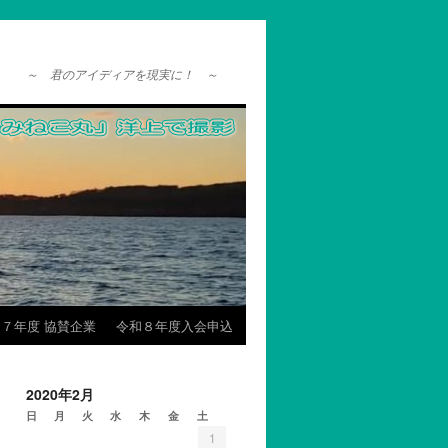
～ 君のアイディアを現実に！ ～
７年度 協賛企業
令和８年度入会申込
2020年2月
日
月
火
水
木
金
土
1