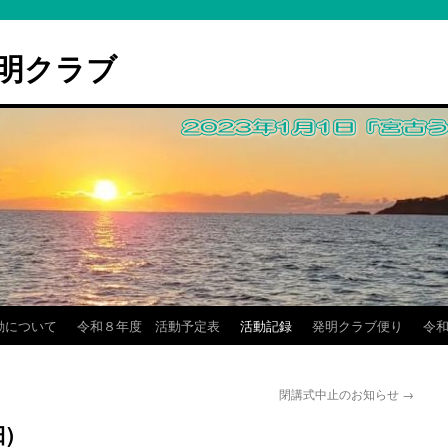
明クラブ
動について
令和８年度 活動予定表
活動記録
発明クラブ便り
令和
閉講式中止のお知らせ
→
)