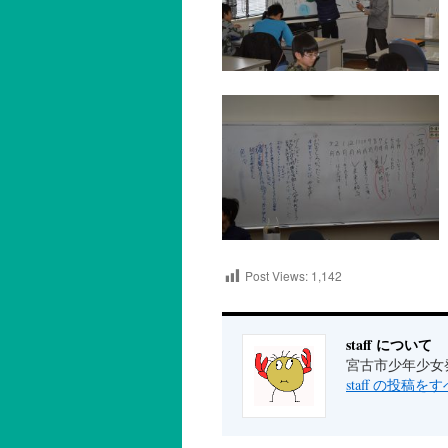
Post Views:
1,142
staff について
宮古市少年少女
staff の投稿