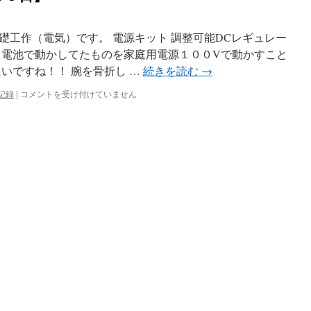
礎工作（電気）です。 電源キット 調整可能DCレギュレー
と電池で動かしてたものを家庭用電源１００Vで動かすこと
いですね！！ 腕を骨折し …
続きを読む
→
今
記録
|
コメントを受け付けていません
日
の
活
動
記
録
【１
月
１
０
日】
は