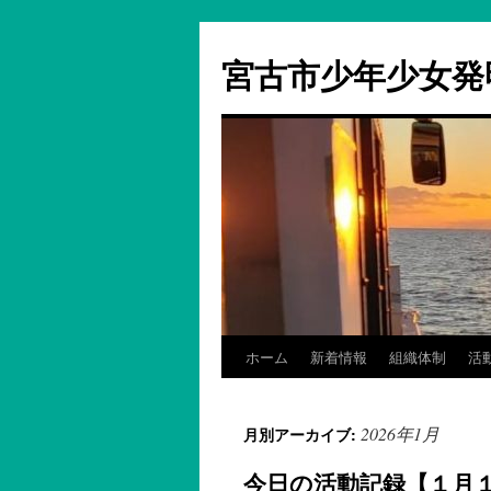
コ
ン
宮古市少年少女発
テ
ン
ツ
へ
ス
キ
ッ
プ
ホーム
新着情報
組織体制
活
2026年1月
月別アーカイブ:
今日の活動記録【１月