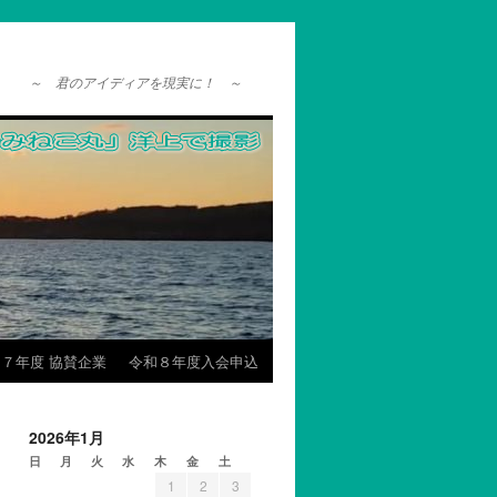
～ 君のアイディアを現実に！ ～
７年度 協賛企業
令和８年度入会申込
2026年1月
日
月
火
水
木
金
土
1
2
3