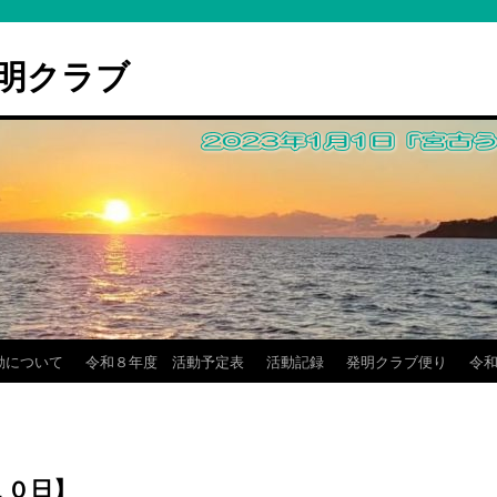
明クラブ
動について
令和８年度 活動予定表
活動記録
発明クラブ便り
令和
１０日】