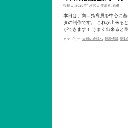
投稿日:
2026年1月10日
作成者:
staff
本日は、向口指導員を中心に基
タの制作です。 これが出来る
ができます！ うまく出来ると良
カテゴリー:
会員の皆様へ
,
新着情報
,
活動