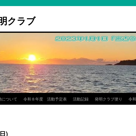
明クラブ
動について
令和８年度 活動予定表
活動記録
発明クラブ便り
令和
日)