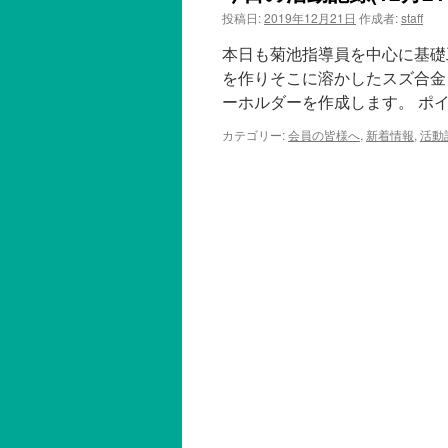
投稿日:
2019年12月21日
作成者:
staff
本日も菊池指導員を中心に基礎
を作りそこに溶かしたスズ合金
ーホルダーを作成します。 ポ
カテゴリー:
会員の皆様へ
,
新着情報
,
活動