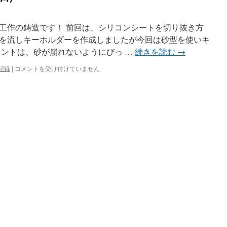
工作の鋳造です！ 前回は、シリコンシートを切り抜き方
を流しキーホルダーを作成しましたが今回は砂型を使いキ
イントは、砂が崩れないようにびっ …
続きを読む
→
今
記録
|
コメントを受け付けていません
日
の
活
動
記
録
(12
月
21
日)
は