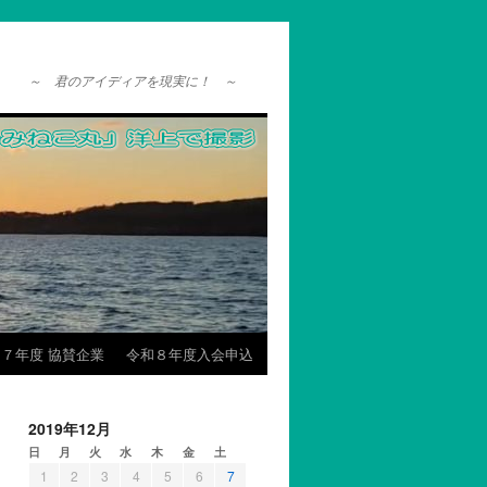
～ 君のアイディアを現実に！ ～
７年度 協賛企業
令和８年度入会申込
2019年12月
日
月
火
水
木
金
土
1
2
3
4
5
6
7