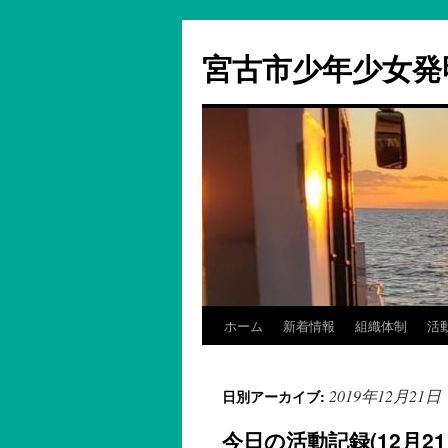
コ
ン
宮古市少年少女発
テ
ン
ツ
へ
ス
キ
ッ
プ
ホーム
新着情報
組織体制
活
2019年12月21日
日別アーカイブ:
今日の活動記録(12月21