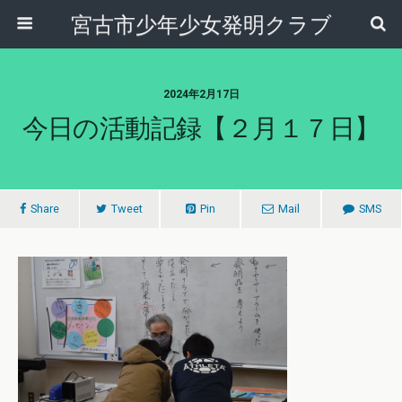
宮古市少年少女発明クラブ
2024年2月17日
今日の活動記録【２月１７日】
Share
Tweet
Pin
Mail
SMS