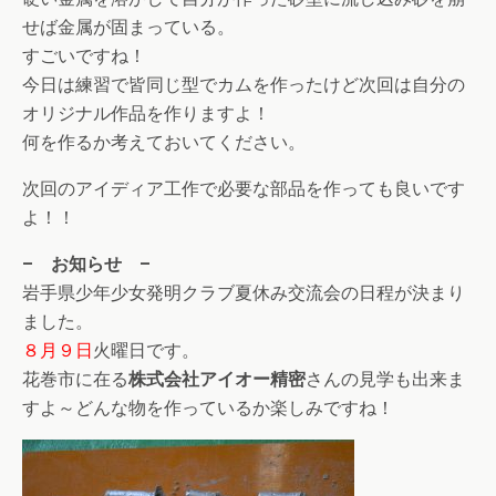
せば金属が固まっている。
すごいですね！
今日は練習で皆同じ型でカムを作ったけど次回は自分の
オリジナル作品を作りますよ！
何を作るか考えておいてください。
次回のアイディア工作で必要な部品を作っても良いです
よ！！
– お知らせ –
岩手県少年少女発明クラブ夏休み交流会の日程が決まり
ました。
８月９日
火曜日です。
花巻市に在る
株式会社アイオー精密
さんの見学も出来ま
すよ～どんな物を作っているか楽しみですね！