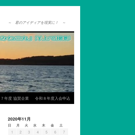
～ 君のアイディアを現実に！ ～
７年度 協賛企業
令和８年度入会申込
2020年11月
日
月
火
水
木
金
土
1
2
3
4
5
6
7