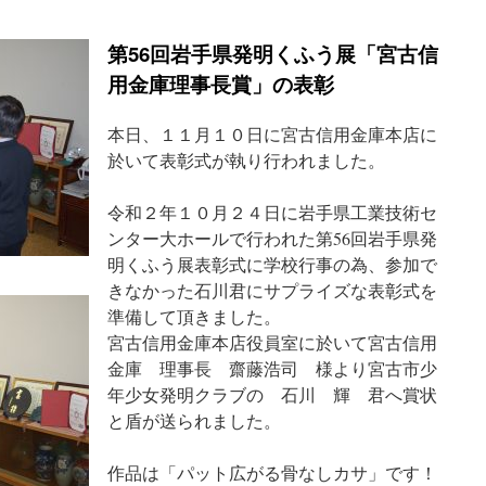
第56回岩手県発明くふう展「宮古信
用金庫理事長賞」の表彰
本日、１１月１０日に宮古信用金庫本店に
於いて表彰式が執り行われました。
令和２年１０月２４日に岩手県工業技術セ
ンター大ホールで行われた第56回岩手県発
明くふう展表彰式に学校行事の為、参加で
きなかった石川君にサプライズな表彰式を
準備して頂きました。
宮古信用金庫本店役員室に於いて宮古信用
金庫 理事長 齋藤浩司 様より宮古市少
年少女発明クラブの 石川 輝 君へ賞状
と盾が送られました。
作品は「パット広がる骨なしカサ」です！