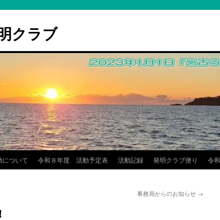
明クラブ
動について
令和８年度 活動予定表
活動記録
発明クラブ便り
令和
事務局からのお知らせ
→
！