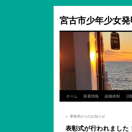
コ
ン
宮古市少年少女発
テ
ン
ツ
へ
ス
キ
ッ
プ
ホーム
新着情報
組織体制
活
←
事務局からのお知らせ
表彰式が行われました