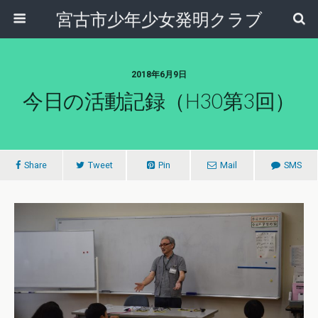
宮古市少年少女発明クラブ
2018年6月9日
今日の活動記録（H30第3回）
Share
Tweet
Pin
Mail
SMS