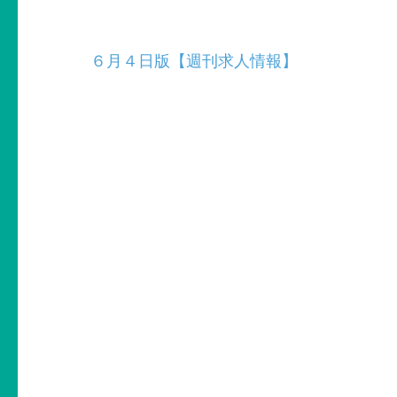
投
６月４日版【週刊求人情報】
稿
ナ
ビ
ゲ
ー
シ
ョ
ン