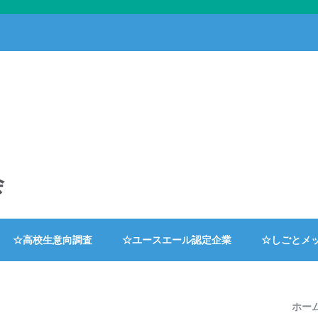
会
☆高校生意向調査
☆ユースエール認定企業
☆しごとメ
ホー