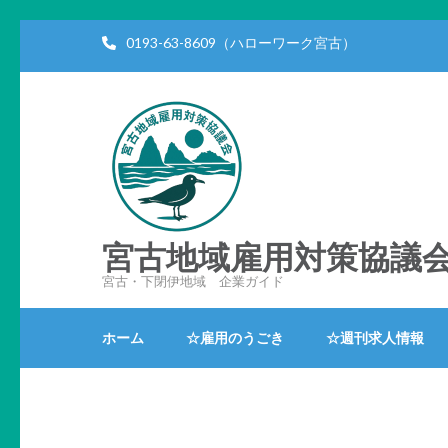
コ
0193-63-8609（ハローワーク宮古）
ン
テ
ン
ツ
へ
ス
キ
ッ
宮古地域雇用対策協議
プ
宮古・下閉伊地域 企業ガイド
(Enter
を
ホーム
☆雇用のうごき
☆週刊求人情報
押
す)