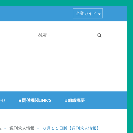
企業ガイド
検
索:
ッセ
★関係機関LINK’S
☆組織概要
ム
>
週刊求人情報
>
６月１１日版【週刊求人情報】