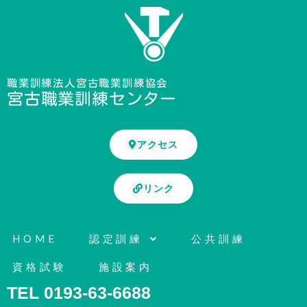
内
容
を
ス
キ
職業訓練法人宮古職業訓練協会
宮古職業訓練センター
ッ
プ
アクセス
リンク
HOME
認定訓練
公共訓練
資格試験
施設案内
TEL 0193-63-6688