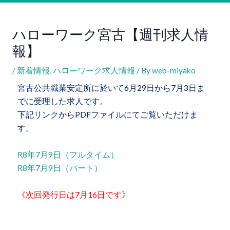
ハローワーク宮古【週刊求人情
報】
/
新着情報
,
ハローワーク求人情報
/ By
web-miyako
宮古公共職業安定所に於いて
6
月
29
日から
7
月
3
日ま
でに受理した求人です。
下記リンクから
PDF
ファイルにてご覧いただけま
す。
R8年7月9日（フルタイム）
R8年7月9日（パート）
《次回発行日は
7
月
16
日です》