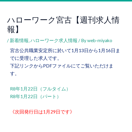
ハローワーク宮古【週刊求人情
報】
/
新着情報
,
ハローワーク求人情報
/ By
web-miyako
宮古公共職業安定所に於いて
1
月
13
日から
1
月
16
日ま
でに受理した求人です。
下記リンクから
PDF
ファイルにてご覧いただけま
す。
R8年1月22日（フルタイム）
R8年1月22日（パート）
《次回発行日は
1
月
29
日です》