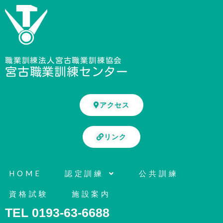
内
容
を
ス
キ
職業訓練法人宮古職業訓練協会
宮古職業訓練センター
ッ
プ
アクセス
リンク
HOME
認定訓練
公共訓練
資格試験
施設案内
TEL 0193-63-6688