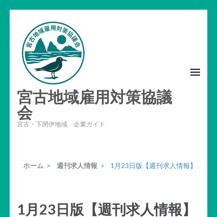
コ
ン
テ
ン
ツ
へ
宮古地域雇用対策協議
ス
キ
会
ッ
宮古・下閉伊地域 企業ガイド
プ
(Enter
を
ホーム
>
週刊求人情報
>
1月23日版【週刊求人情報】
押
す)
1月23日版【週刊求人情報】