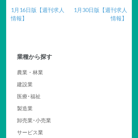
投
1月16日版【週刊求人
1月30日版【週刊求人
情報】
情報】
稿
ナ
ビ
業種から探す
ゲ
ー
農業・林業
シ
建設業
ョ
医療･福祉
ン
製造業
卸売業･小売業
サービス業