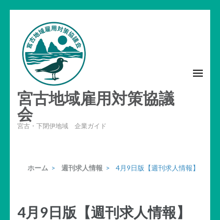
コ
ン
テ
ン
ツ
へ
宮古地域雇用対策協議
ス
キ
会
ッ
宮古・下閉伊地域 企業ガイド
プ
(Enter
を
ホーム
>
週刊求人情報
>
4月9日版【週刊求人情報】
押
す)
4月9日版【週刊求人情報】