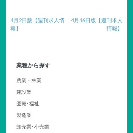
投
4月2日版【週刊求人情
4月16日版【週刊求人
報】
情報】
稿
ナ
ビ
業種から探す
ゲ
ー
農業・林業
シ
建設業
ョ
医療･福祉
ン
製造業
卸売業･小売業