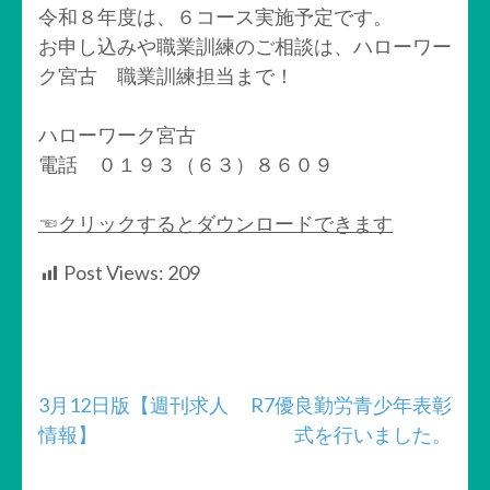
令和８年度は、６コース実施予定です。
お申し込みや職業訓練のご相談は、ハローワー
ク宮古 職業訓練担当まで！
ハローワーク宮古
電話 ０１９３（６３）８６０９
☜クリックするとダウンロードできます
Post Views:
209
投
3月12日版【週刊求人
R7優良勤労青少年表彰
情報】
式を行いました。
稿