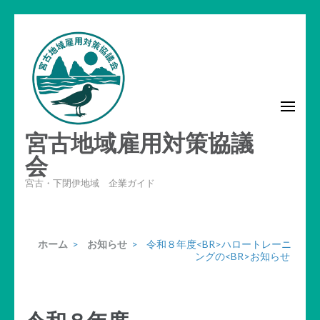
コ
ン
テ
ン
ツ
へ
宮古地域雇用対策協議
ス
キ
会
ッ
宮古・下閉伊地域 企業ガイド
プ
(Enter
を
ホーム
>
お知らせ
>
令和８年度<BR>ハロートレーニ
押
ングの<BR>お知らせ
す)