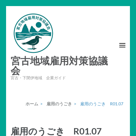
コ
ン
テ
ン
ツ
へ
宮古地域雇用対策協議
ス
キ
会
ッ
宮古・下閉伊地域 企業ガイド
プ
(Enter
を
ホーム
>
雇用のうごき
>
雇用のうごき R01.07
押
す)
雇用のうごき R01.07