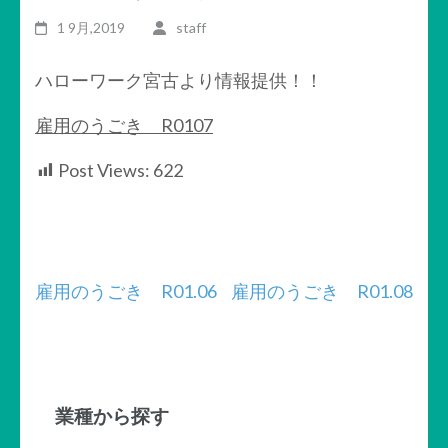
1 9月,2019
staff
ハローワーク宮古より情報提供！！
雇用のうごき R0107
Post Views:
622
投
雇用のうごき R01.06
雇用のうごき R01.08
稿
ナ
ビ
業種から探す