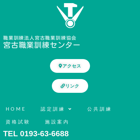
内
容
を
ス
キ
職業訓練法人宮古職業訓練協会
宮古職業訓練センター
ッ
プ
アクセス
リンク
HOME
認定訓練
公共訓練
資格試験
施設案内
TEL 0193-63-6688