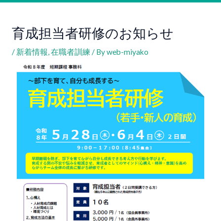
育成担当者研修のお知らせ
/
新着情報
,
在職者訓練
/ By
web-miyako