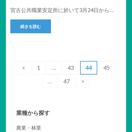
宮古公共職業安定所に於いて3月24日から …
続きを読む
投
固
固
固
固
<
1
…
43
44
45
定
定
定
定
稿
固
…
47
>
ペ
ペ
ペ
ペ
の
定
ー
ー
ー
ー
ペ
ペ
ジ
ジ
ジ
ジ
ー
ー
業種から探す
ジ
ジ
農業・林業