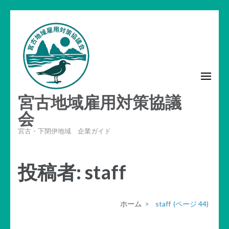
コ
ン
テ
ン
ツ
へ
宮古地域雇用対策協議
ス
キ
会
ッ
宮古・下閉伊地域 企業ガイド
プ
(Enter
投稿者:
staff
を
押
す)
ホーム
>
staff
(ページ 44)