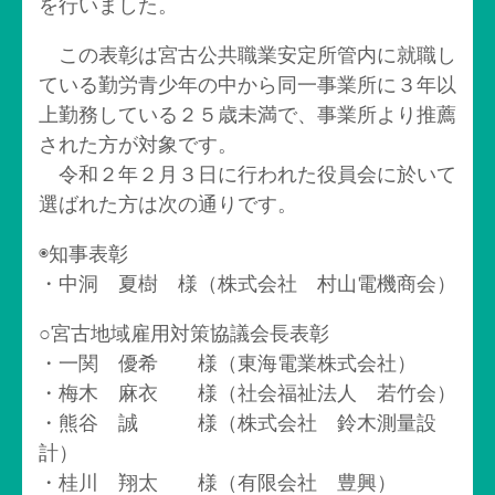
を行いました。
この表彰は宮古公共職業安定所管内に就職し
ている勤労青少年の中から同一事業所に３年以
上勤務している２５歳未満で、事業所より推薦
された方が対象です。
令和２年２月３日に行われた役員会に於いて
選ばれた方は次の通りです。
◉知事表彰
・中洞 夏樹 様（株式会社 村山電機商会）
○宮古地域雇用対策協議会長表彰
・一関 優希 様（東海電業株式会社）
・梅木 麻衣 様（社会福祉法人 若竹会）
・熊谷 誠 様（株式会社 鈴木測量設
計）
・桂川 翔太 様（有限会社 豊興）