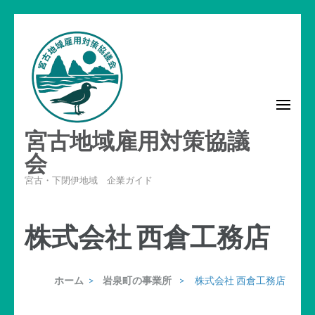
コ
ン
テ
ン
ツ
へ
宮古地域雇用対策協議
ス
キ
会
ッ
宮古・下閉伊地域 企業ガイド
プ
(Enter
株式会社 西倉工務店
を
押
す)
ホーム
>
岩泉町の事業所
>
株式会社 西倉工務店