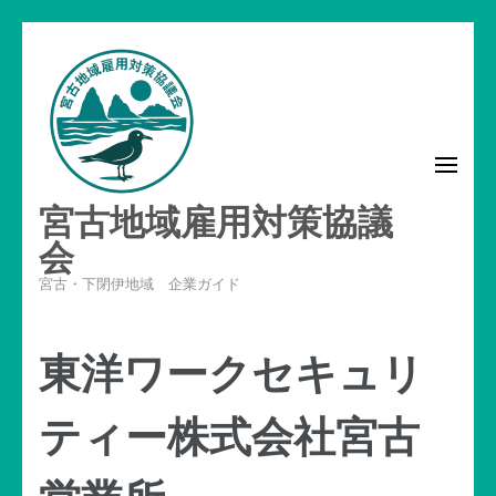
コ
ン
テ
ン
ツ
へ
宮古地域雇用対策協議
ス
キ
会
ッ
宮古・下閉伊地域 企業ガイド
プ
(Enter
東洋ワークセキュリ
を
押
ティー株式会社宮古
す)