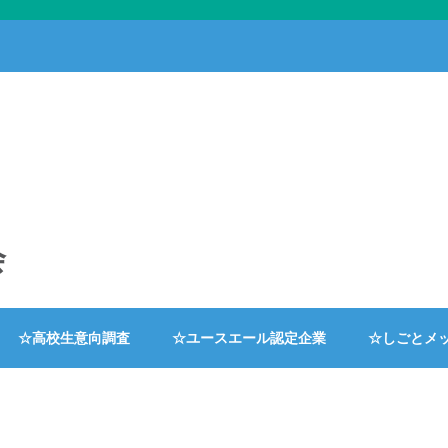
会
☆高校生意向調査
☆ユースエール認定企業
☆しごとメ