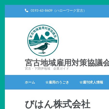
コ
0193-63-8609（ハローワーク宮古）
ン
テ
ン
ツ
へ
ス
キ
ッ
宮古地域雇用対策協議
プ
宮古・下閉伊地域 企業ガイド
(Enter
を
ホーム
☆雇用のうごき
☆週刊求人情報
押
す)
びはん株式会社