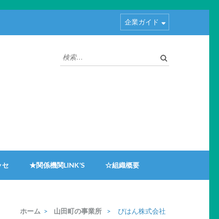
企業ガイド
検
索:
ッセ
★関係機関LINK’S
☆組織概要
ホーム
>
山田町の事業所
>
びはん株式会社