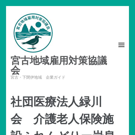
コ
ン
テ
ン
ツ
へ
宮古地域雇用対策協議
ス
キ
会
ッ
宮古・下閉伊地域 企業ガイド
プ
(Enter
社団医療法人緑川
を
押
会 介護老人保険施
す)