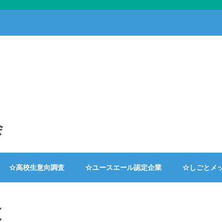
会
☆高校生意向調査
☆ユースエール認定企業
☆しごとメ
設