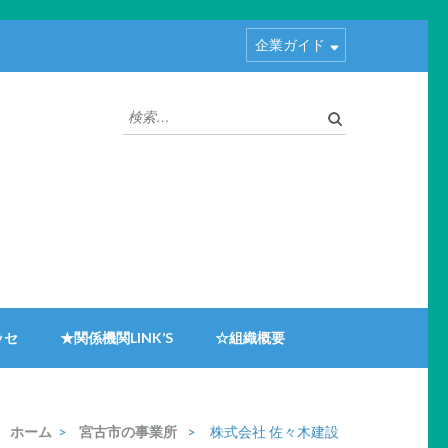
企業ガイド
検
索:
ッセ
★関係機関LINK’S
☆組織概要
ホーム
>
宮古市の事業所
>
株式会社 佐々木建設