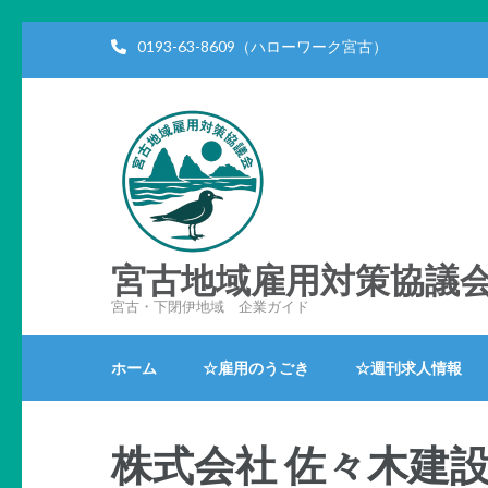
コ
0193-63-8609（ハローワーク宮古）
ン
テ
ン
ツ
へ
ス
キ
ッ
宮古地域雇用対策協議
プ
宮古・下閉伊地域 企業ガイド
(Enter
を
ホーム
☆雇用のうごき
☆週刊求人情報
押
す)
株式会社 佐々木建