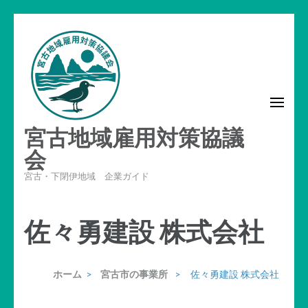
コ
ン
テ
ン
ツ
へ
宮古地域雇用対策協議
ス
キ
会
ッ
宮古・下閉伊地域 企業ガイド
プ
(Enter
佐々勇建設 株式会社
を
押
す)
ホーム
>
宮古市の事業所
>
佐々勇建設 株式会社