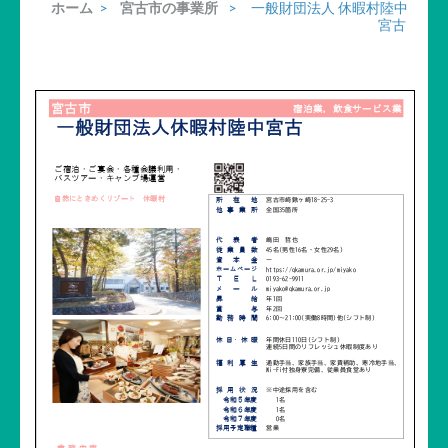
ホーム
>
宮古市の事業所
>
一般財団法人 休暇村陸中
宮古