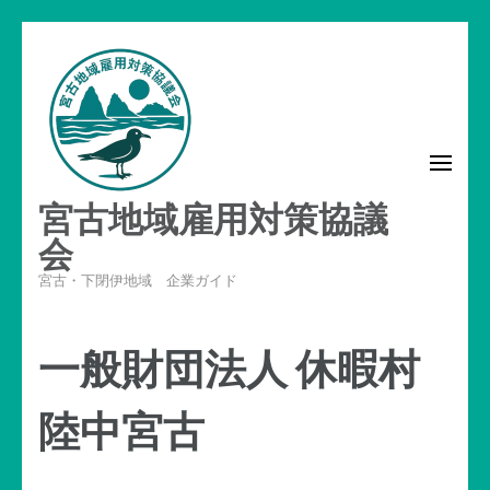
コ
ン
テ
ン
ツ
へ
宮古地域雇用対策協議
ス
キ
会
ッ
宮古・下閉伊地域 企業ガイド
プ
(Enter
一般財団法人 休暇村
を
押
陸中宮古
す)