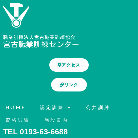
内
容
を
ス
キ
職業訓練法人宮古職業訓練協会
宮古職業訓練センター
ッ
プ
アクセス
リンク
HOME
認定訓練
公共訓練
資格試験
施設案内
TEL 0193-63-6688