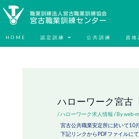
内
容
職業訓練法人宮古職業訓練協会
宮古職業訓練センター
を
ス
HOME
認定訓練
公共訓練
資格
キ
ッ
プ
ハローワーク宮古
/
ハローワーク求人情報
/ By
web-m
宮古公共職業安定所に於いて
10
下記リンクから
PDF
ファイルに