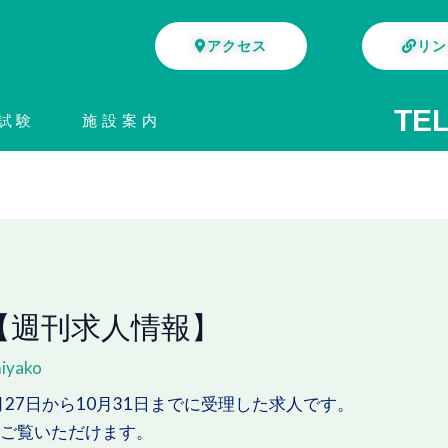
アクセス
リン
TEL
試験
施設案内
【週刊求人情報】
iyako
月
27
日から
10
月
31
日までに受理した求人です。
てご覧いただけます。