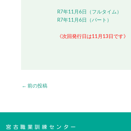
R7年11月6日（フルタイム）
R7年11月6日（パート）
《次回発行日は
11
月
13
日です》
←
前の投稿
宮古職業訓練センター