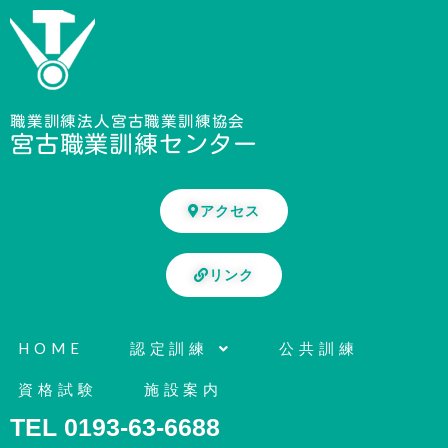
内
容
を
ス
キ
職業訓練法人宮古職業訓練協会
宮古職業訓練センター
ッ
プ
アクセス
リンク
HOME
認定訓練
公共訓練
資格試験
施設案内
TEL 0193-63-6688