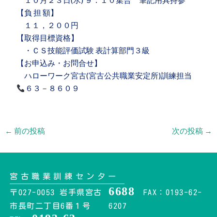
１０月２３日(水) ９：１０集合 筆記用具持参
【負 担 額】
１１，２００円
【取得目標資格】
・ＣＳ技能評価試験 表計算部門３級
【お申込み・お問合せ】
ハローワーク宮古(宮古公共職業安定所)訓練担当
６３－８６０９
←
前の投稿
次の投稿
→
宮古職業訓練センター
6688
〒027-0053 岩手県宮古
FAX：0193-62-
市長町二丁目6番１号
6207