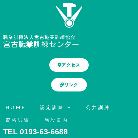
内
容
を
ス
キ
職業訓練法人宮古職業訓練協会
宮古職業訓練センター
ッ
プ
アクセス
リンク
HOME
認定訓練
公共訓練
資格試験
施設案内
TEL 0193-63-6688