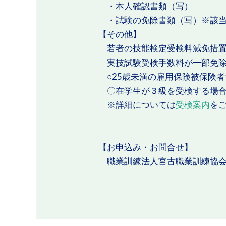
・本人確認書類（写）
・試験の免除書類（写）※該当
【その他】
若者の技能検定受検料減免措置
実技試験受検手数料が一部免除
○25歳未満の雇用保険被保険
〇在学生が３級を受検する場
※詳細については
受検案内
を
【お申込み・お問合せ】
職業訓練法人宮古職業訓練協会 宮古市