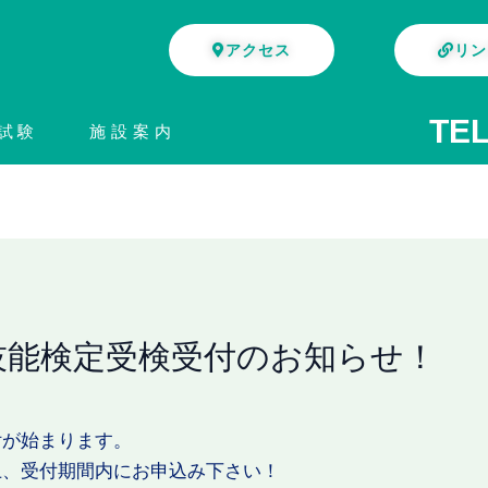
アクセス
リン
TEL
試験
施設案内
技能検定受検受付のお知らせ！
付が始まります。
上、受付期間内にお申込み下さい！