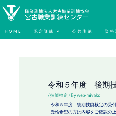
内
容
職業訓練法人宮古職業訓練協会
宮古職業訓練センター
を
ス
HOME
認定訓練
公共訓練
資格
キ
ッ
プ
令和５年度 後期
/
技能検定
/ By
web-miyako
令和５年度 後期技能検定の受
受検希望の方は内容をご確認の